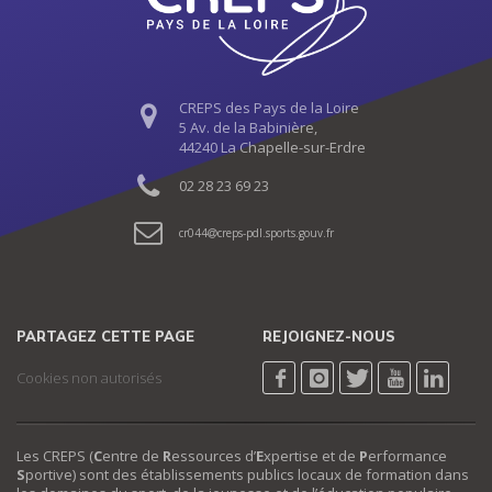
CREPS des Pays de la Loire
5 Av. de la Babinière,
44240 La Chapelle-sur-Erdre
02 28 23 69 23
cr044
creps-pdl.sports.gouv.fr
PARTAGEZ CETTE PAGE
REJOIGNEZ-NOUS
Cookies non autorisés
Les CREPS (
C
entre de
R
essources d’
E
xpertise et de
P
erformance
S
portive) sont des établissements publics locaux de formation dans