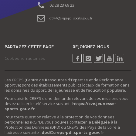
02 28 23 69 23
cr044
creps-pdl.sports.gouv.fr
PARTAGEZ CETTE PAGE
REJOIGNEZ-NOUS
Cookies non autorisés
Les CREPS (
C
entre de
R
essources d’
E
xpertise et de
P
erformance
S
portive) sont des établissements publics locaux de formation dans
les domaines du sport, de la jeunesse et de l’éducation populaire.
Pour saisir le CREPS d’une demande relevant de ses missions vous
devez utiliser le téléservice suivant :
https://sve.jeunesse-
sports.gouv.fr
Pour toute question relative à la protection de vos données
personnelles (RGPD), vous pouvez contacter la Déléguée à la
Protection des Données (DPD) du CREPS des Pays de la Loire à
l'adresse suivante :
dpd
creps-pdl.sports.gouv.fr