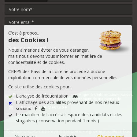
C'est à propos…
des Cookies !
Nous aimerions éviter de vous déranger,
mais nous devons vous informer en matière de
confidentialité et de cookies.
CREPS des Pays de la Loire ne procède à aucune
exploitation commerciale de vos données personnelles.
Ce site utilise des cookies pour :
En soumettant ce formulaire, j’accepte que les informations saisies
L'analyse de fréquentation
soient exploitées dans le cadre du traitement de ma demande.
L'affichage des actualités provenant de nos réseaux
sociaux
Le maintien de l'accès à l'espace des candidats et des
stagiaires ( conservation pendant 1 mois )
© 2026 CREPS des Pays de la Loire - Agrément collectif de
Non merci
Je choisis
Ok pour moi