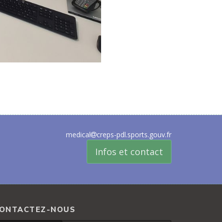
medical
creps-pdl.sports.gouv.fr
Infos et contact
ONTACTEZ-NOUS