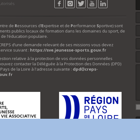
utorisés
ntre de
R
essources d’
E
xpertise et de
P
erformance
S
portive) sont
ments publics locaux de formation dans les domaines du sport, de
 de l’éducation populaire.
e CREPS d’une demande relevant de ses missions vous devez
éservice suivant :
https://sve.jeunesse-sports.gouv.fr
estion relative à la protection de vos données personnelles
pouvez contacter la Déléguée à la Protection des Données (DPD)
ays de la Loire à l'adresse suivante :
dpd
creps-
ouv.fr