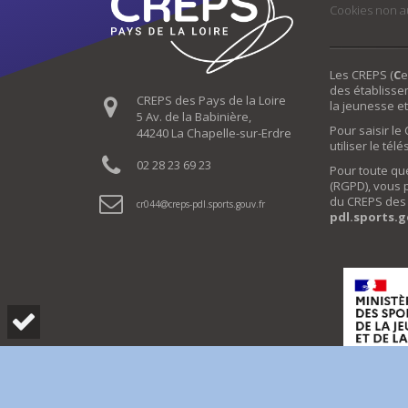
Cookies non a
Les CREPS (
C
e
des établisse
CREPS des Pays de la Loire
la jeunesse et
5 Av. de la Babinière,
Pour saisir l
44240 La Chapelle-sur-Erdre
utiliser le tél
02 28 23 69 23
Pour toute qu
(RGPD), vous 
du CREPS des P
cr044
creps-pdl.sports.gouv.fr
pdl.sports.g