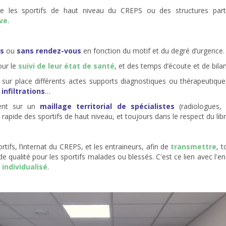
ale les sportifs de haut niveau du CREPS ou des structures par
ive
.
us
ou
sans rendez-vous
en fonction du motif et du degré d’urgence. 
our le
suivi de leur état de santé
, et des temps d’écoute et de bilan
 sur place différents actes supports diagnostiques ou thérapeutiqu
,
infiltrations
…
ent sur un
maillage territorial de spécialistes
(radiologues, 
apide des sportifs de haut niveau, et toujours dans le respect du lib
rtifs, l’internat du CREPS, et les entraineurs, afin de
transmettre
, 
ualité pour les sportifs malades ou blessés. C'est ce lien avec l'en
i individualisé
.