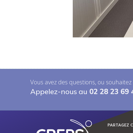
Vous avez des questions, ou souhaitez
Appelez-nous au
02 28 23 69 
PARTAGEZ C