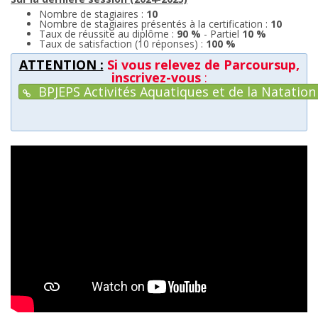
Nombre de stagiaires :
10
Nombre de stagiaires présentés à la certification :
10
Taux de réussite au diplôme :
90 %
- Partiel
10 %
Taux de satisfaction (10 réponses) :
100 %
ATTENTION :
Si vous relevez de Parcoursup,
inscrivez-vous
:
BPJEPS Activités Aquatiques et de la Natati