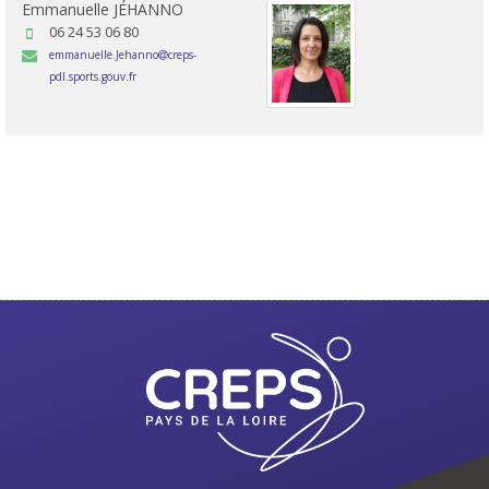
Emmanuelle JÉHANNO
06 24 53 06 80
emmanuelle.Jehanno
creps-
pdl.sports.gouv.fr