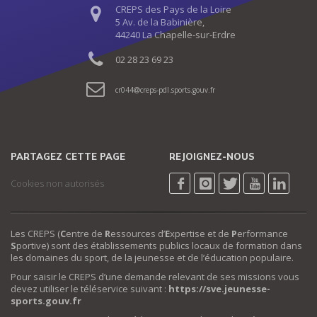
CREPS des Pays de la Loire
5 Av. de la Babinière,
44240 La Chapelle-sur-Erdre
02 28 23 69 23
cr044
creps-pdl.sports.gouv.fr
PARTAGEZ CETTE PAGE
REJOIGNEZ-NOUS
Cookies non autorisés
Les CREPS (
C
entre de
R
essources d’
E
xpertise et de
P
erformance
S
portive) sont des établissements publics locaux de formation dans
les domaines du sport, de la jeunesse et de l’éducation populaire.
Pour saisir le CREPS d’une demande relevant de ses missions vous
devez utiliser le téléservice suivant :
https://sve.jeunesse-
sports.gouv.fr