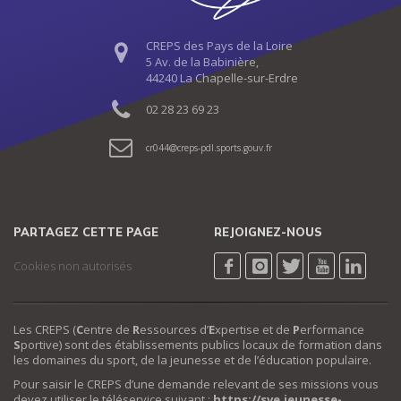
CREPS des Pays de la Loire
5 Av. de la Babinière,
44240 La Chapelle-sur-Erdre
02 28 23 69 23
cr044
creps-pdl.sports.gouv.fr
PARTAGEZ CETTE PAGE
REJOIGNEZ-NOUS
Cookies non autorisés
Les CREPS (
C
entre de
R
essources d’
E
xpertise et de
P
erformance
S
portive) sont des établissements publics locaux de formation dans
les domaines du sport, de la jeunesse et de l’éducation populaire.
Pour saisir le CREPS d’une demande relevant de ses missions vous
devez utiliser le téléservice suivant :
https://sve.jeunesse-