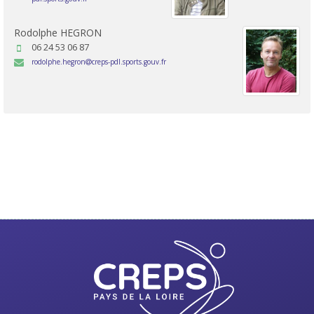
Rodolphe HEGRON
06 24 53 06 87
rodolphe.hegron
creps-pdl.sports.gouv.fr