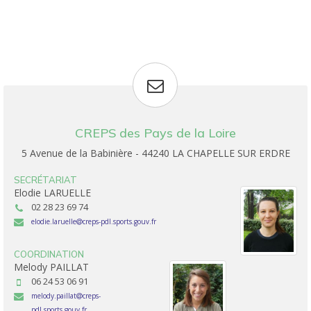
CREPS des Pays de la Loire
5 Avenue de la Babinière - 44240 LA CHAPELLE SUR ERDRE
SECRÉTARIAT
Elodie LARUELLE
02 28 23 69 74
elodie.laruelle
creps-pdl.sports.gouv.fr
COORDINATION
Melody PAILLAT
06 24 53 06 91
melody.paillat
creps-
pdl.sports.gouv.fr