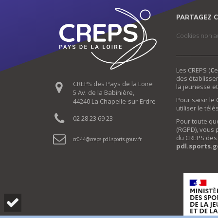
PARTAGEZ C
Cookies non a
Les CREPS (
C
e
des établisse
CREPS des Pays de la Loire
la jeunesse et
5 Av. de la Babinière,
Pour saisir l
44240 La Chapelle-sur-Erdre
utiliser le tél
02 28 23 69 23
Pour toute qu
(RGPD), vous 
du CREPS des P
cr044
creps-pdl.sports.gouv.fr
pdl.sports.g