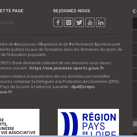
ETTE PAGE
REJOIGNEZ-NOUS
C
utorisés
ntre de
R
essources d’
E
xpertise et de
P
erformance
S
portive) sont
ments publics locaux de formation dans les domaines du sport, de
 de l’éducation populaire.
e CREPS d’une demande relevant de ses missions vous devez
éservice suivant :
https://sve.jeunesse-sports.gouv.fr
estion relative à la protection de vos données personnelles
pouvez contacter la Déléguée à la Protection des Données (DPD)
ays de la Loire à l'adresse suivante :
dpd
creps-
ouv.fr