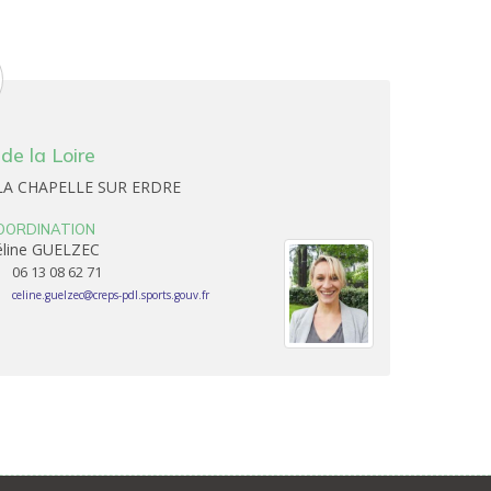
e la Loire
0 LA CHAPELLE SUR ERDRE
OORDINATION
éline GUELZEC
06 13 08 62 71
celine.guelzec
creps-pdl.sports.gouv.fr