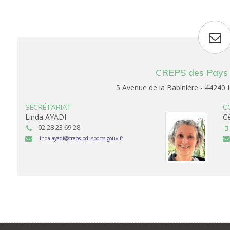
CREPS des Pays d
5 Avenue de la Babinière - 4424
SECRÉTARIAT
C
Linda AYADI
C
02 28 23 69 28
linda.ayadi
creps-pdl.sports.gouv.fr